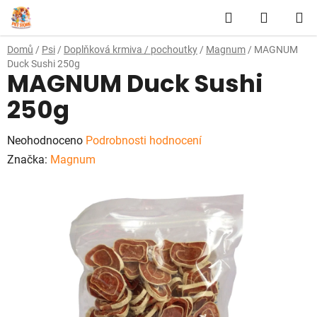
Přejít
Hledat
NÁKUP
na
obsah
KOŠÍK
Domů
/
Psi
/
Doplňková krmiva / pochoutky
/
Magnum
/
MAGNUM
Duck Sushi 250g
MAGNUM Duck Sushi
250g
Průměrné
Neohodnoceno
Podrobnosti hodnocení
hodnocení
Značka:
Magnum
produktu
je
0,0
z
5
hvězdiček.