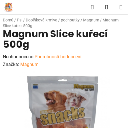
Přejít
Hledat
NÁKUP
na
obsah
KOŠÍK
Domů
/
Psi
/
Doplňková krmiva / pochoutky
/
Magnum
/
Magnum
Slice kuřecí 500g
Magnum Slice kuřecí
500g
Průměrné
Neohodnoceno
Podrobnosti hodnocení
hodnocení
Značka:
Magnum
produktu
je
0,0
z
5
hvězdiček.