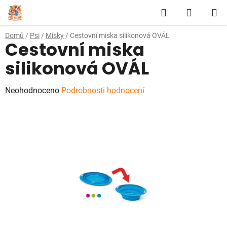
Přejít
Hledat
NÁKUP
na
obsah
KOŠÍK
Domů
/
Psi
/
Misky
/
Cestovní miska silikonová OVÁL
Cestovní miska
silikonová OVÁL
Průměrné
Neohodnoceno
Podrobnosti hodnocení
hodnocení
produktu
je
0,0
z
5
hvězdiček.