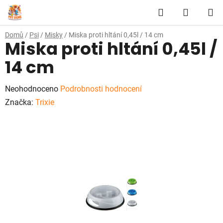
Přejít
Hledat
NÁKUP
na
obsah
KOŠÍK
Domů
/
Psi
/
Misky
/
Miska proti hltání 0,45l / 14 cm
Miska proti hltání 0,45l /
14 cm
Průměrné
Neohodnoceno
Podrobnosti hodnocení
hodnocení
Značka:
Trixie
produktu
je
0,0
z
5
hvězdiček.