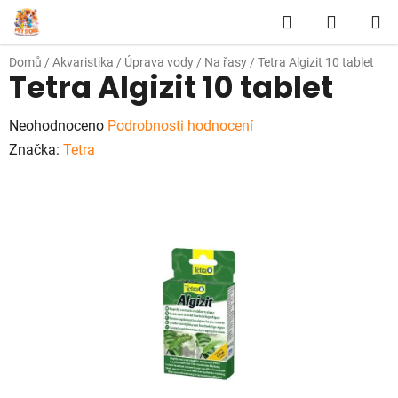
Přejít
Hledat
NÁKUP
na
obsah
KOŠÍK
Domů
/
Akvaristika
/
Úprava vody
/
Na řasy
/
Tetra Algizit 10 tablet
Tetra Algizit 10 tablet
Průměrné
Neohodnoceno
Podrobnosti hodnocení
hodnocení
Značka:
Tetra
produktu
je
0,0
z
5
hvězdiček.