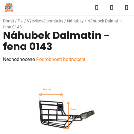
Přejít
Hledat
NÁKUP
na
obsah
KOŠÍK
Domů
/
Psi
/
Výcvikové pomůcky
/
Náhubky
/
Náhubek Dalmatin -
fena 0143
Náhubek Dalmatin -
fena 0143
Průměrné
Neohodnoceno
Podrobnosti hodnocení
hodnocení
produktu
je
0,0
z
5
hvězdiček.