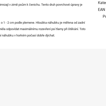
Kate
řimrzají v zimě psům k čenichu. Tento druh povrchové úpravy je
EAN
P
a o 1 - 2 cm podle plemene. Hloubka náhubku je měřena od zadní
la odpovídat maximálnímu rozevření psí tlamy při štěkání. Toto
šení náhubku v horkém počasí dobře dýchat.