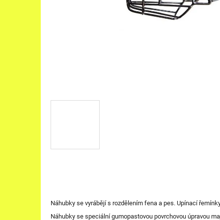
Náhubky se vyrábějí s rozdělením fena a pes. Upínací řemínky 
Náhubky se speciální gumopastovou povrchovou úpravou mají d