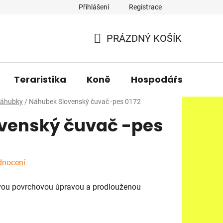
Přihlášení
Registrace
PRÁZDNÝ KOŠÍK
NÁKUPNÍ
KOŠÍK
Teraristika
Koně
Hospodářská zvířa
áhubky
/
Náhubek Slovenský čuvač -pes 0172
venský čuvač -pes
dnocení
ou povrchovou úpravou a prodlouženou