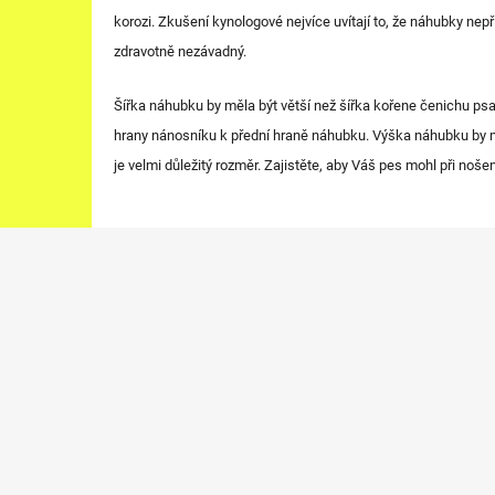
korozi. Zkušení kynologové nejvíce uvítají to, že náhubky nep
zdravotně nezávadný.
Šířka náhubku by měla být větší než šířka kořene čenichu ps
hrany nánosníku k přední hraně náhubku. Výška náhubku by mě
je velmi důležitý rozměr. Zajistěte, aby Váš pes mohl při no
Z
á
p
a
t
í