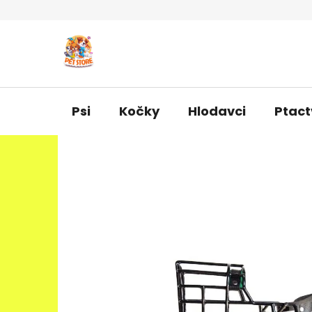
Přejít
na
obsah
Psi
Kočky
Hlodavci
Ptact