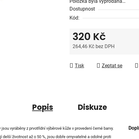
Položka byla vyprodána…
z
Dostupnost
5
Kód:
hvězdiček.
320 Kč
264,46 Kč bez DPH
Měrná cena:
Tisk
Zeptat se
Popis
Diskuze
Dopl
jsou vyráběny z prvotřídní výběrové kůže v provedení černé barvy.
elší životnost až o 50 %, jsou dobře omyvatelné a odolné proti