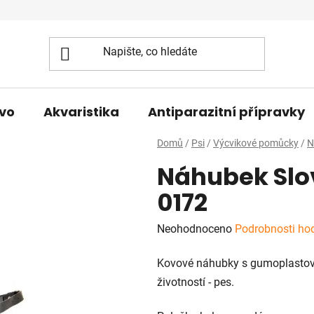
vo
Akvaristika
Antiparazitní přípravky
Domů
/
Psi
/
Výcvikové pomůcky
/
N
Náhubek Slo
0172
Průměrné
Neohodnoceno
Podrobnosti ho
hodnocení
Kovové náhubky s gumoplastov
produktu
životností - pes.
je
0,0