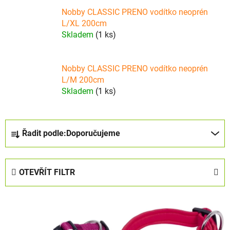
Nobby CLASSIC PRENO vodítko neoprén
L/XL 200cm
Skladem
(1 ks)
Nobby CLASSIC PRENO vodítko neoprén
L/M 200cm
Skladem
(1 ks)
Ř
Řadit podle:
Doporučujeme
a
z
e
OTEVŘÍT FILTR
n
í
V
p
ý
r