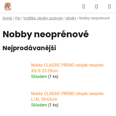
Přejít
Hledat
NÁKUP
na
obsah
KOŠÍK
Domů
/
Psi
/
Vodítka, obojky, postroje
/
obojky
/
Nobby neoprénové
Nobby neoprénové
Nejprodávanější
Nobby CLASSIC PRENO obojek neoprén
XS/S 25-35cm
Skladem
(1 ks)
Nobby CLASSIC PRENO obojek neoprén
L/XL 50-65cm
Skladem
(1 ks)