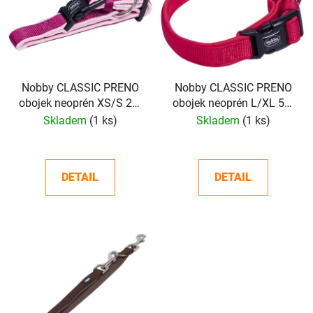
p
o
i
d
s
u
p
k
r
t
o
Nobby CLASSIC PRENO
Nobby CLASSIC PRENO
ů
obojek neoprén XS/S 25-
obojek neoprén L/XL 50-
d
35cm
65cm
Skladem
(1 ks)
Skladem
(1 ks)
u
k
t
DETAIL
DETAIL
ů