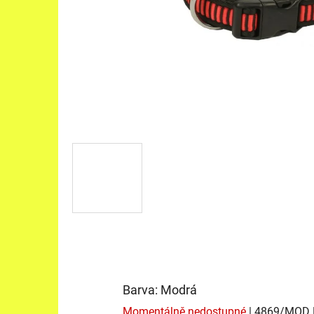
Barva: Modrá
Momentálně nedostupné
| 4869/MOD