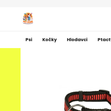
Přejít
na
obsah
Psi
Kočky
Hlodavci
Ptact