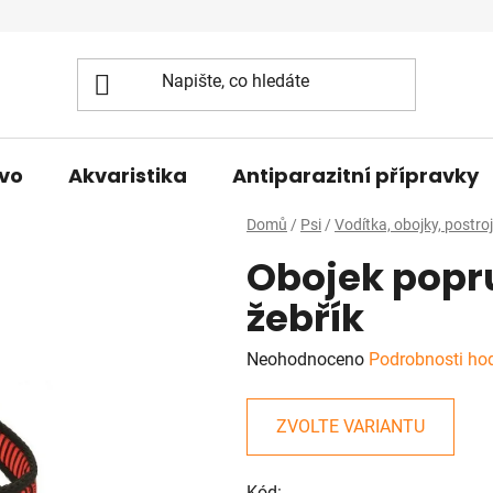
vo
Akvaristika
Antiparazitní přípravky
Domů
/
Psi
/
Vodítka, obojky, postro
Obojek popr
žebřík
Průměrné
Neohodnoceno
Podrobnosti ho
hodnocení
produktu
ZVOLTE VARIANTU
je
0,0
Kód: