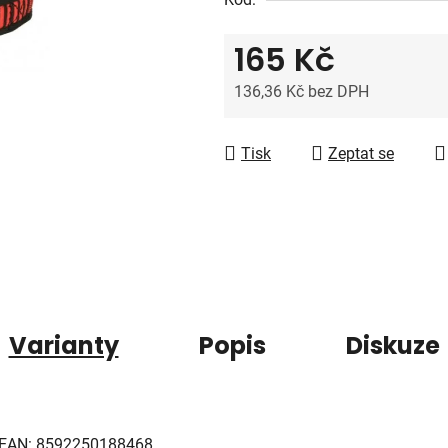
z
5
165 Kč
hvězdiček.
136,36 Kč bez DPH
Měrná cena:
Tisk
Zeptat se
Varianty
Popis
Diskuze
EAN:
8592250188468