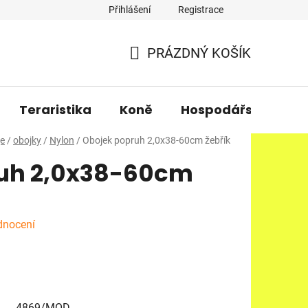
Přihlášení
Registrace
PRÁZDNÝ KOŠÍK
NÁKUPNÍ
KOŠÍK
Teraristika
Koně
Hospodářská zvířa
je
/
obojky
/
Nylon
/
Obojek popruh 2,0x38-60cm žebřík
uh 2,0x38-60cm
dnocení
4869/MOD