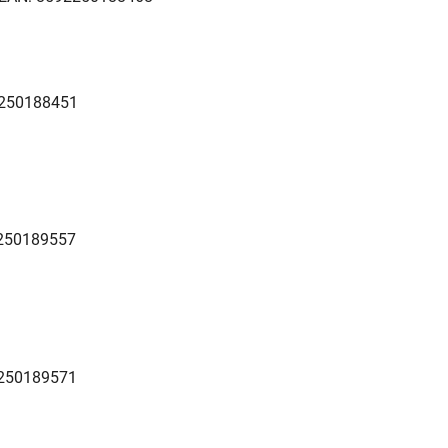
250188451
250189557
250189571