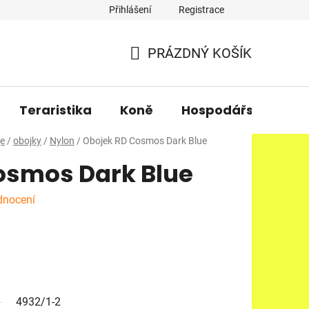
Přihlášení
Registrace
PRÁZDNÝ KOŠÍK
NÁKUPNÍ
KOŠÍK
Teraristika
Koně
Hospodářská zvířa
je
/
obojky
/
Nylon
/
Obojek RD Cosmos Dark Blue
osmos Dark Blue
dnocení
4932/1-2