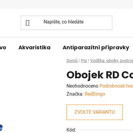
vo
Akvaristika
Antiparazitní přípravky
Domů
/
Psi
/
Vodítka, obojky, postro
Obojek RD C
Průměrné
Neohodnoceno
Podrobnosti ho
hodnocení
Značka:
RedDingo
produktu
je
ZVOLTE VARIANTU
0,0
z
Kód: