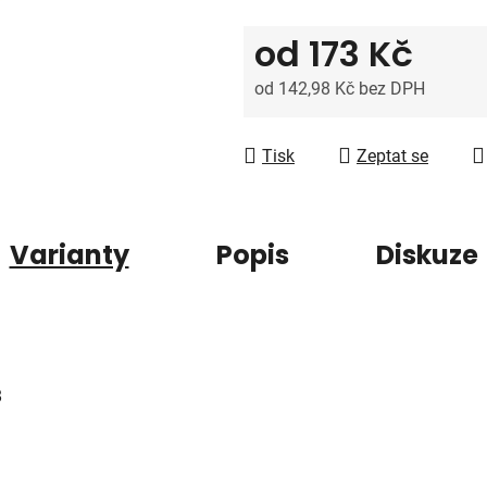
5
hvězdiček.
od
173 Kč
od
142,98 Kč
bez DPH
Měrná cena:
Tisk
Zeptat se
Varianty
Popis
Diskuze
8