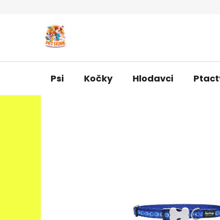
Přejít
na
obsah
Psi
Kočky
Hlodavci
Ptact