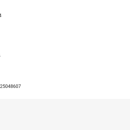
4
4
25048607