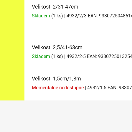
Velikost: 2/31-47cm
Skladem
(1 ks)
| 4932/2/3
EAN:
933072504861
Velikost: 2,5/41-63cm
Skladem
(1 ks)
| 4932/2-5
EAN:
933072501325
Velikost: 1,5cm/1,8m
Momentálně nedostupné
| 4932/1-5
EAN:
93307
Z
á
p