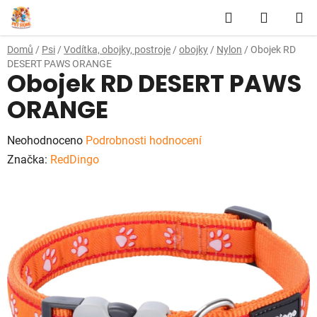
Přejít
Hledat
NÁKUP
na
obsah
KOŠÍK
Domů
/
Psi
/
Vodítka, obojky, postroje
/
obojky
/
Nylon
/
Obojek RD
DESERT PAWS ORANGE
Obojek RD DESERT PAWS
ORANGE
Průměrné
Neohodnoceno
Podrobnosti hodnocení
hodnocení
Značka:
RedDingo
produktu
je
0,0
z
5
hvězdiček.