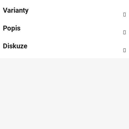
Varianty
Popis
Diskuze
Z
á
p
a
t
í