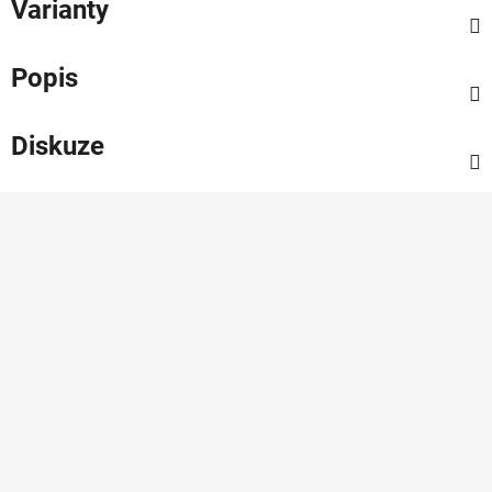
Varianty
Popis
Diskuze
Z
á
p
a
t
í