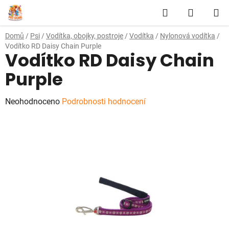
Přejít
Hledat
NÁKUP
na
obsah
KOŠÍK
Domů
/
Psi
/
Vodítka, obojky, postroje
/
Vodítka
/
Nylonová vodítka
/
Vodítko RD Daisy Chain Purple
Vodítko RD Daisy Chain
Purple
Průměrné
Neohodnoceno
Podrobnosti hodnocení
hodnocení
produktu
je
0,0
z
5
hvězdiček.