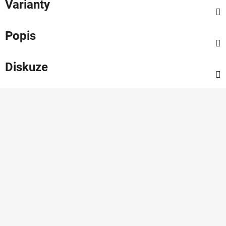
Varianty
Popis
Diskuze
Z
á
p
a
t
í