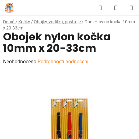
Přejít
Hledat
NÁKUP
na
obsah
KOŠÍK
Domů
/
Kočky
/
Obojky, vodítka, postroje
/
Obojek nylon kočka 10mm
x 20-33cm
Obojek nylon kočka
10mm x 20-33cm
Průměrné
Neohodnoceno
Podrobnosti hodnocení
hodnocení
produktu
je
0,0
z
5
hvězdiček.