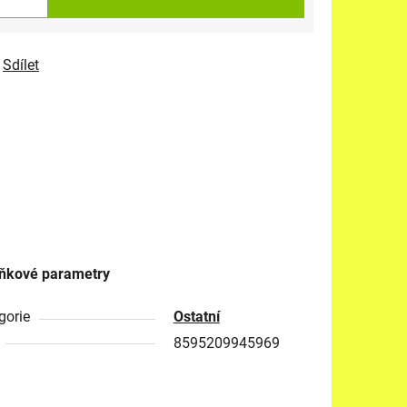
Sdílet
ňkové parametry
gorie
Ostatní
8595209945969