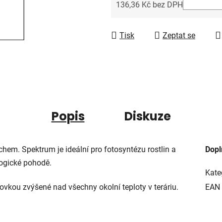
5
136,36 Kč bez DPH
hvězdiček.
Měrná cena:
Tisk
Zeptat se
Popis
Diskuze
em. Spektrum je ideální pro fotosyntézu rostlin a
Dopl
logické pohodě.
Kate
ovkou zvýšené nad všechny okolní teploty v teráriu.
EAN