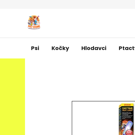
Přejít
na
obsah
Psi
Kočky
Hlodavci
Ptact