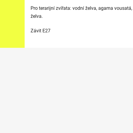
Pro terarijní zvířata: vodní želva, agama vousat
želva.
Závit E27
Z
á
p
a
t
í