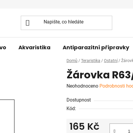
vo
Akvaristika
Antiparazitní přípravky
Domů
/
Teraristika
/
Ostatní
/
Žárov
Žárovka R6
Průměrné
Neohodnoceno
Podrobnosti ho
hodnocení
Dostupnost
produktu
Kód:
je
0,0
165 Kč
z