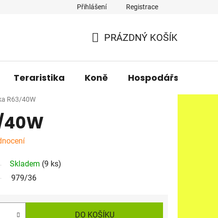
Přihlášení
Registrace
PRÁZDNÝ KOŠÍK
NÁKUPNÍ
KOŠÍK
Teraristika
Koně
Hospodářská zvířa
ka R63/40W
3/40W
dnocení
Skladem
(9 ks)
979/36
DO KOŠÍKU