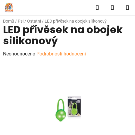
Přejít
Hledat
NÁKUP
na
obsah
KOŠÍK
Domů
/
Psi
/
Ostatní
/
LED přívěsek na obojek silikonový
LED přívěsek na obojek
silikonový
Průměrné
Neohodnoceno
Podrobnosti hodnocení
hodnocení
produktu
je
0,0
z
5
hvězdiček.