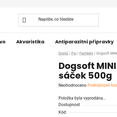
vo
Akvaristika
Antiparazitní přípravky
Domů
/
Psi
/
Pamlsky
/
Dogsoft MINI
Dogsoft MINI
sáček 500g
Průměrné
Neohodnoceno
Podrobnosti ho
hodnocení
Položka byla vyprodána…
produktu
Dostupnost
je
Kód:
0,0