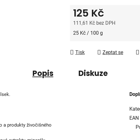
z
125 Kč
5
hvězdiček.
111,61 Kč bez DPH
Měrná cena:
25 Kč / 100 g
Tisk
Zeptat se
Popis
Diskuze
Dopl
lsek.
Kate
EAN
so a produkty živočišného
P