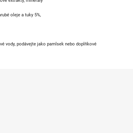
nové extrakty, minerály
rubé oleje a tuky 5%,
tvé vody, podávejte jako
pamlsek nebo doplňkové