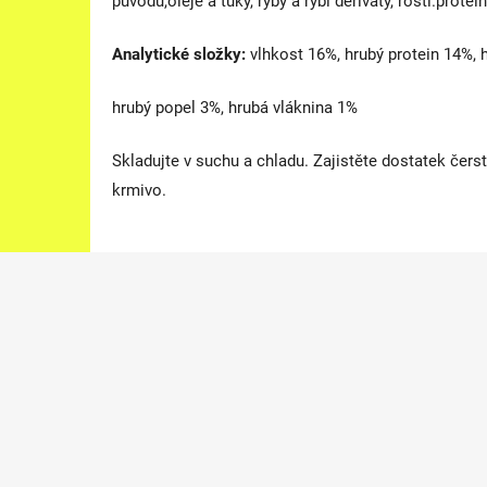
původu,oleje a tuky, ryby a rybí deriváty, rostl.protei
Analytické složky:
vlhkost 16%, hrubý protein 14%, h
hrubý popel 3%, hrubá vláknina 1%
Skladujte v suchu a chladu. Zajistěte dostatek čers
krmivo.
Z
á
p
a
t
í