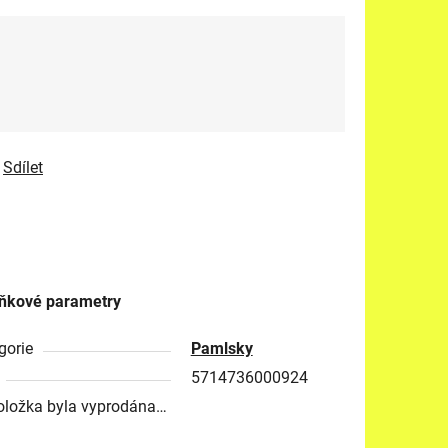
Sdílet
ňkové parametry
gorie
Pamlsky
5714736000924
oložka byla vyprodána…