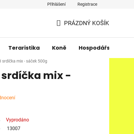
Přihlášení
Registrace
PRÁZDNÝ KOŠÍK
NÁKUPNÍ
KOŠÍK
Teraristika
Koně
Hospodářská zvířa
 srdíčka mix - sáček 500g
 srdíčka mix -
dnocení
Vyprodáno
13007