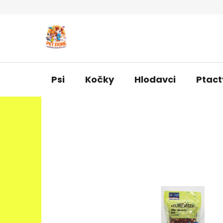
Přejít
na
obsah
Psi
Kočky
Hlodavci
Ptact