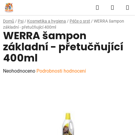
Přejít
Hledat
NÁKUP
na
obsah
KOŠÍK
Domů
/
Psi
/
Kosmetika a hygiena
/
Péče o srst
/
WERRA šampon
základní - přetučňující 400ml
WERRA šampon
základní - přetučňující
400ml
Průměrné
Neohodnoceno
Podrobnosti hodnocení
hodnocení
produktu
je
0,0
z
5
hvězdiček.