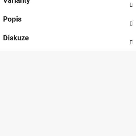
Varianty
Popis
Diskuze
Z
á
p
a
t
í