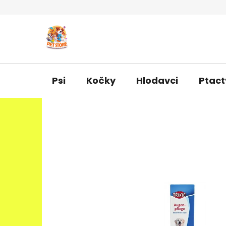
Přejít
na
obsah
Psi
Kočky
Hlodavci
Ptact