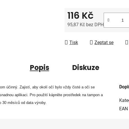
5
hvězdiček.
116 Kč
95,87 Kč bez DPH
Měrná cena:
Tisk
Zeptat se
Popis
Diskuze
Dopl
itom účinný. Zajistí, aby okolí očí bylo vždy čisté a oči se
nadnou aplikaci. Pro použití kápněte prostředek na tampon a
Kate
do 30 měsíců od data výroby.
EAN