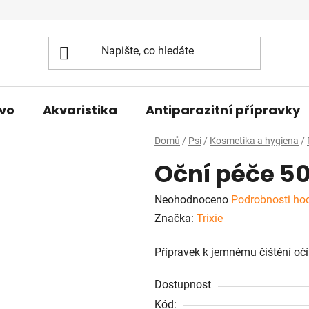
vo
Akvaristika
Antiparazitní přípravky
Domů
/
Psi
/
Kosmetika a hygiena
/
Oční péče 50
Průměrné
Neohodnoceno
Podrobnosti ho
hodnocení
Značka:
Trixie
produktu
Přípravek k jemnému čištění očí 
je
0,0
Dostupnost
z
Kód: