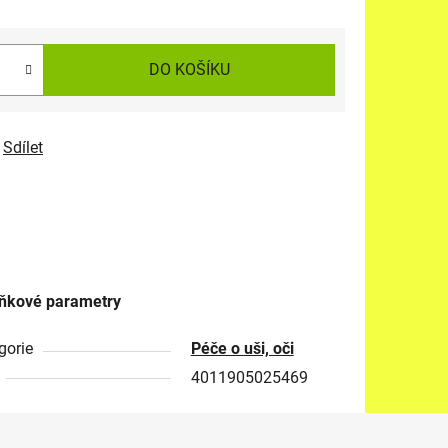
DO KOŠÍKU
Sdílet
ňkové parametry
gorie
Péče o uši, oči
4011905025469