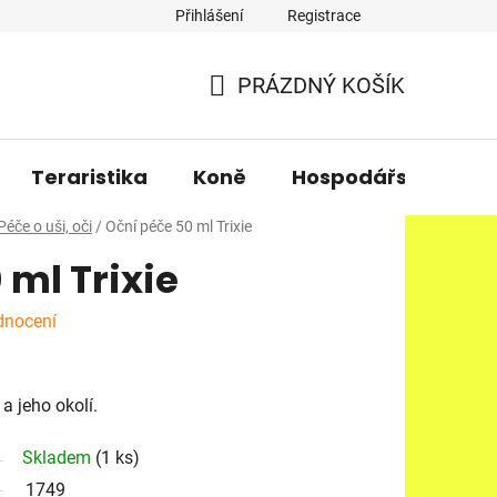
Přihlášení
Registrace
PRÁZDNÝ KOŠÍK
NÁKUPNÍ
KOŠÍK
Teraristika
Koně
Hospodářská zvířa
Péče o uši, oči
/
Oční péče 50 ml Trixie
 ml Trixie
dnocení
a jeho okolí.
Skladem
(1 ks)
1749