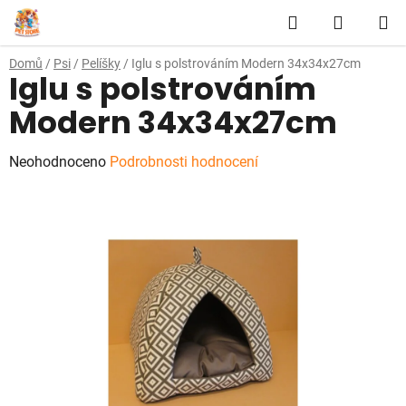
Přejít
Hledat
NÁKUP
na
obsah
KOŠÍK
Domů
/
Psi
/
Pelíšky
/
Iglu s polstrováním Modern 34x34x27cm
Iglu s polstrováním
Modern 34x34x27cm
Průměrné
Neohodnoceno
Podrobnosti hodnocení
hodnocení
produktu
je
0,0
z
5
hvězdiček.