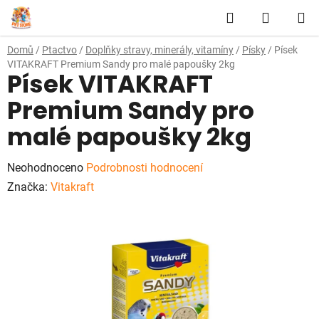
Přejít
Hledat
NÁKUP
na
obsah
KOŠÍK
Domů
/
Ptactvo
/
Doplňky stravy, minerály, vitamíny
/
Písky
/
Písek
VITAKRAFT Premium Sandy pro malé papoušky 2kg
Písek VITAKRAFT
Premium Sandy pro
malé papoušky 2kg
Průměrné
Neohodnoceno
Podrobnosti hodnocení
hodnocení
Značka:
Vitakraft
produktu
je
0,0
z
5
hvězdiček.