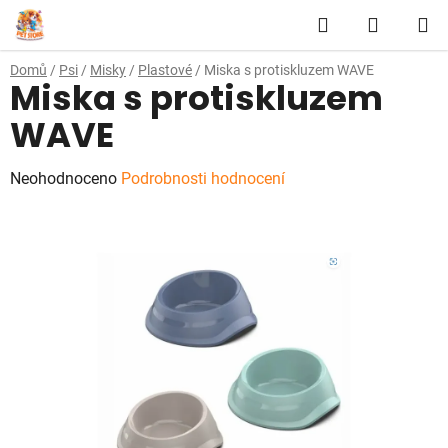
Přejít
Hledat
NÁKUP
na
obsah
KOŠÍK
Domů
/
Psi
/
Misky
/
Plastové
/
Miska s protiskluzem WAVE
Miska s protiskluzem
WAVE
Průměrné
Neohodnoceno
Podrobnosti hodnocení
hodnocení
produktu
je
0,0
z
5
hvězdiček.