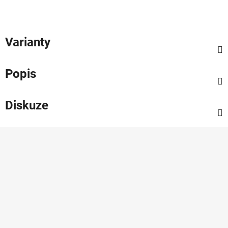
Varianty
Popis
Diskuze
Z
á
p
a
t
í