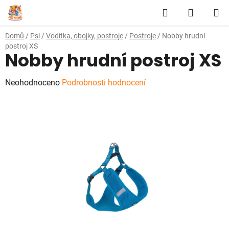
Přejít
Hledat
NÁKUP
na
obsah
KOŠÍK
Domů
/
Psi
/
Vodítka, obojky, postroje
/
Postroje
/
Nobby hrudní
postroj XS
Nobby hrudní postroj XS
Průměrné
Neohodnoceno
Podrobnosti hodnocení
hodnocení
produktu
je
0,0
z
5
hvězdiček.