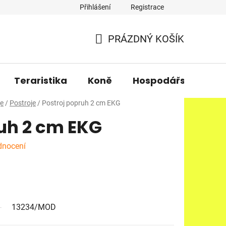
Přihlášení
Registrace
PRÁZDNÝ KOŠÍK
NÁKUPNÍ
KOŠÍK
Teraristika
Koně
Hospodářská zvířa
je
/
Postroje
/
Postroj popruh 2 cm EKG
uh 2 cm EKG
dnocení
13234/MOD