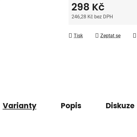
5
298 Kč
hvězdiček.
246,28 Kč bez DPH
Měrná cena:
Tisk
Zeptat se
Varianty
Popis
Diskuze