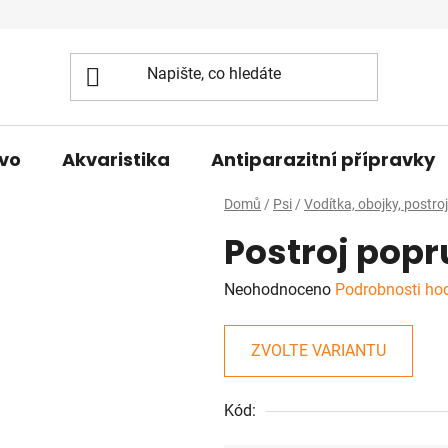
vo
Akvaristika
Antiparazitní přípravky
Domů
/
Psi
/
Vodítka, obojky, postro
Postroj popr
Průměrné
Neohodnoceno
Podrobnosti ho
hodnocení
produktu
ZVOLTE VARIANTU
je
0,0
Kód:
z