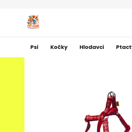
Přejít
na
obsah
Psi
Kočky
Hlodavci
Ptact