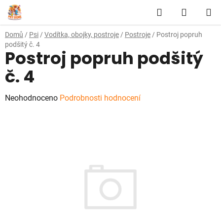
Přejít
Hledat
NÁKUP
na
obsah
KOŠÍK
Domů
/
Psi
/
Vodítka, obojky, postroje
/
Postroje
/
Postroj popruh
podšitý č. 4
Postroj popruh podšitý
č. 4
Průměrné
Neohodnoceno
Podrobnosti hodnocení
hodnocení
produktu
je
0,0
z
5
hvězdiček.