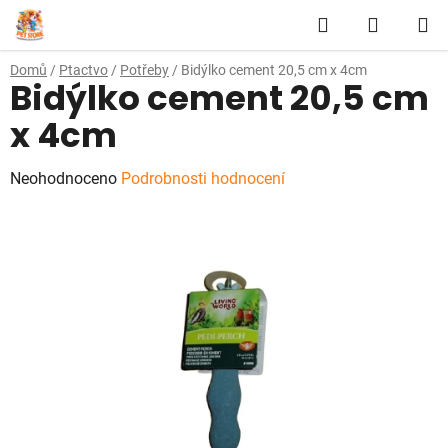
Přejít
Hledat
NÁKUP
na
obsah
KOŠÍK
Domů
/
Ptactvo
/
Potřeby
/
Bidýlko cement 20,5 cm x 4cm
Bidýlko cement 20,5 cm
x 4cm
Průměrné
Neohodnoceno
Podrobnosti hodnocení
hodnocení
produktu
je
0,0
z
5
hvězdiček.