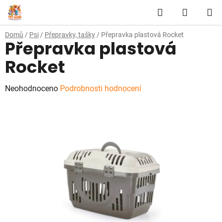
Přejít
Hledat
NÁKUP
na
obsah
KOŠÍK
Domů
/
Psi
/
Přepravky, tašky
/
Přepravka plastová Rocket
Přepravka plastová
Rocket
Průměrné
Neohodnoceno
Podrobnosti hodnocení
hodnocení
produktu
je
0,0
z
5
hvězdiček.