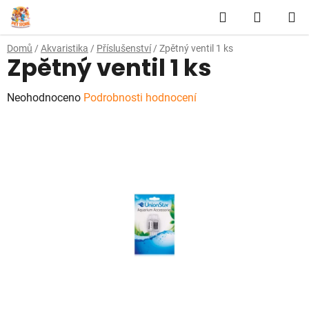
Přejít
Hledat
NÁKUP
na
obsah
KOŠÍK
Domů
/
Akvaristika
/
Příslušenství
/
Zpětný ventil 1 ks
Zpětný ventil 1 ks
Průměrné
Neohodnoceno
Podrobnosti hodnocení
hodnocení
produktu
je
0,0
z
5
hvězdiček.