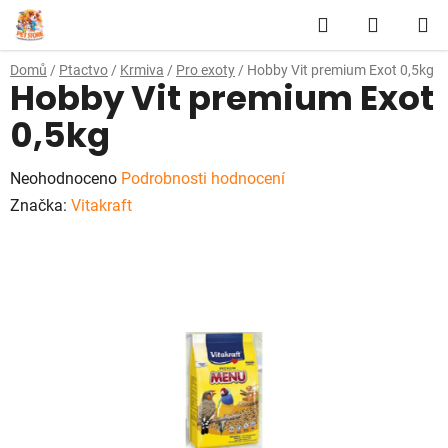
Přejít
Hledat
NÁKUP
na
obsah
KOŠÍK
Domů
/
Ptactvo
/
Krmiva
/
Pro exoty
/
Hobby Vit premium Exot 0,5kg
Hobby Vit premium Exot
0,5kg
Průměrné
Neohodnoceno
Podrobnosti hodnocení
hodnocení
Značka:
Vitakraft
produktu
je
0,0
z
5
hvězdiček.