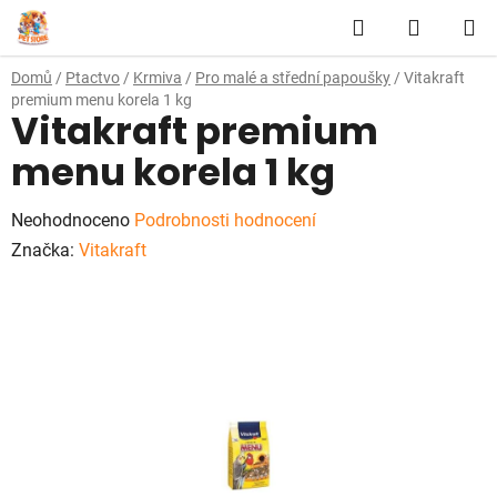
Přejít
Hledat
NÁKUP
na
obsah
KOŠÍK
Domů
/
Ptactvo
/
Krmiva
/
Pro malé a střední papoušky
/
Vitakraft
premium menu korela 1 kg
Vitakraft premium
menu korela 1 kg
Průměrné
Neohodnoceno
Podrobnosti hodnocení
hodnocení
Značka:
Vitakraft
produktu
je
0,0
z
5
hvězdiček.