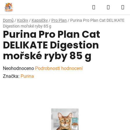
Přejít
Hledat
NÁKUP
na
obsah
KOŠÍK
Domů
/
Kočky
/
Kapsičky
/
Pro Plan
/
Purina Pro Plan Cat DELIKATE
Digestion mořské ryby 85 g
Purina Pro Plan Cat
DELIKATE Digestion
mořské ryby 85 g
Průměrné
Neohodnoceno
Podrobnosti hodnocení
hodnocení
Značka:
Purina
produktu
je
0,0
z
5
hvězdiček.