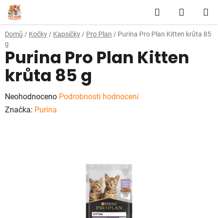
Přejít
Hledat
NÁKUP
na
obsah
KOŠÍK
Domů
/
Kočky
/
Kapsičky
/
Pro Plan
/
Purina Pro Plan Kitten krůta 85
g
Purina Pro Plan Kitten
krůta 85 g
Průměrné
Neohodnoceno
Podrobnosti hodnocení
hodnocení
Značka:
Purina
produktu
je
0,0
z
5
hvězdiček.