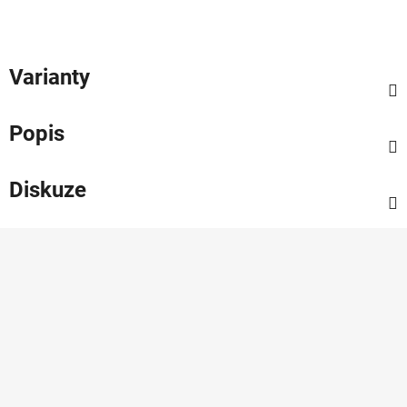
Varianty
Popis
Diskuze
Z
á
p
a
t
í