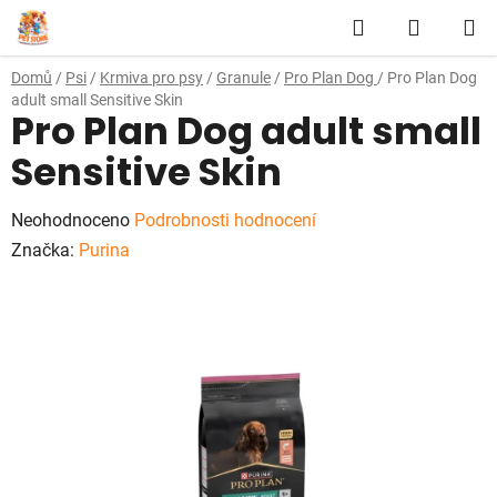
Přejít
Hledat
NÁKUP
na
obsah
KOŠÍK
Domů
/
Psi
/
Krmiva pro psy
/
Granule
/
Pro Plan Dog
/
Pro Plan Dog
adult small Sensitive Skin
Pro Plan Dog adult small
Sensitive Skin
Průměrné
Neohodnoceno
Podrobnosti hodnocení
hodnocení
Značka:
Purina
produktu
je
0,0
z
5
hvězdiček.