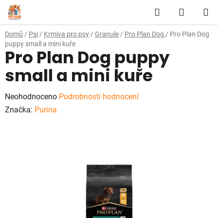
Přejít
Hledat
NÁKUP
na
obsah
KOŠÍK
Domů
/
Psi
/
Krmiva pro psy
/
Granule
/
Pro Plan Dog
/
Pro Plan Dog
puppy small a mini kuře
Pro Plan Dog puppy
small a mini kuře
Průměrné
Neohodnoceno
Podrobnosti hodnocení
hodnocení
Značka:
Purina
produktu
je
0,0
z
5
hvězdiček.