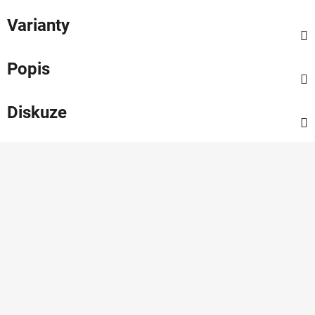
Varianty
Popis
Diskuze
Z
á
p
a
t
í