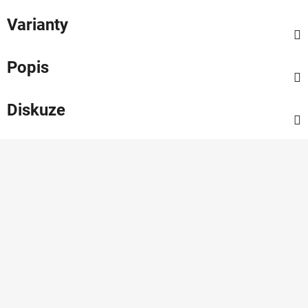
Varianty
Popis
Diskuze
Z
á
p
a
t
í