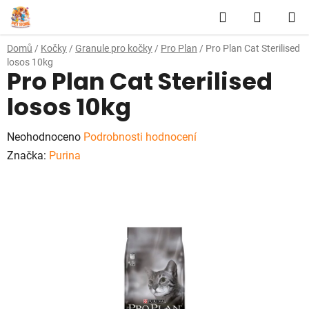
Přejít
Hledat
NÁKUP
na
obsah
KOŠÍK
Domů
/
Kočky
/
Granule pro kočky
/
Pro Plan
/
Pro Plan Cat Sterilised
losos 10kg
Pro Plan Cat Sterilised
losos 10kg
Průměrné
Neohodnoceno
Podrobnosti hodnocení
hodnocení
Značka:
Purina
produktu
je
0,0
z
5
hvězdiček.