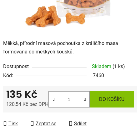
Měkká, přírodní masová pochoutka z králičího masa
formovaná do měkkých kousků.
Dostupnost
Skladem
(1 ks)
Kód:
7460
135 Kč
DO KOŠÍKU
120,54 Kč bez DPH
Měrná cena:
Tisk
Zeptat se
Sdílet