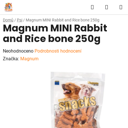
Přejít
Hledat
NÁKUP
na
obsah
KOŠÍK
Domů
/
Psi
/
Magnum MINI Rabbit and Rice bone 250g
Magnum MINI Rabbit
and Rice bone 250g
Průměrné
Neohodnoceno
Podrobnosti hodnocení
hodnocení
Značka:
Magnum
produktu
je
0,0
z
5
hvězdiček.