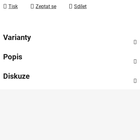
Tisk
Zeptat se
Sdílet
Varianty
Popis
Diskuze
Z
á
p
a
t
í