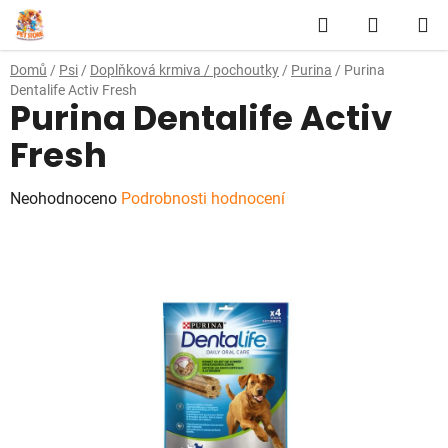
Přejít
Hledat
NÁKUP
na
obsah
KOŠÍK
Domů
/
Psi
/
Doplňková krmiva / pochoutky
/
Purina
/
Purina
Dentalife Activ Fresh
Purina Dentalife Activ
Fresh
Průměrné
Neohodnoceno
Podrobnosti hodnocení
hodnocení
produktu
je
0,0
z
5
hvězdiček.