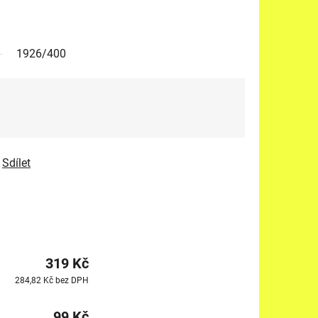
1926/400
Sdílet
319 Kč
284,82 Kč bez DPH
99 Kč