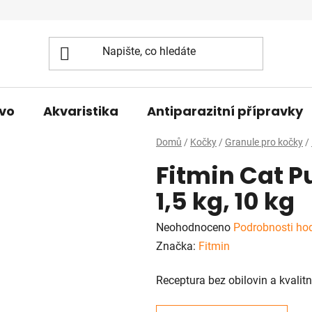
vo
Akvaristika
Antiparazitní přípravky
Domů
/
Kočky
/
Granule pro kočky
/
Fitmin Cat Pu
1,5 kg, 10 kg
Průměrné
Neohodnoceno
Podrobnosti ho
hodnocení
Značka:
Fitmin
produktu
Receptura bez obilovin a kvali
je
0,0