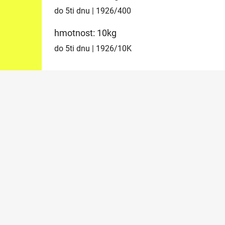
do 5ti dnu
| 1926/400
hmotnost: 10kg
do 5ti dnu
| 1926/10K
Z
á
p
a
t
í