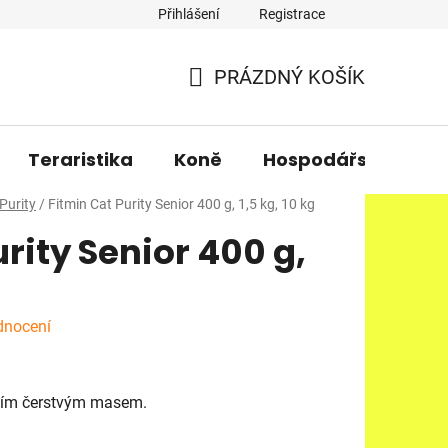
Přihlášení
Registrace
PRÁZDNÝ KOŠÍK
NÁKUPNÍ
KOŠÍK
Teraristika
Koně
Hospodářská zvířa
Purity
/
Fitmin Cat Purity Senior 400 g, 1,5 kg, 10 kg
rity Senior 400 g,
dnocení
tním čerstvým masem.