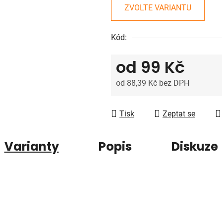
z
ZVOLTE VARIANTU
5
hvězdiček.
Kód:
od
99 Kč
od
88,39 Kč
bez DPH
Měrná cena:
Tisk
Zeptat se
Varianty
Popis
Diskuze