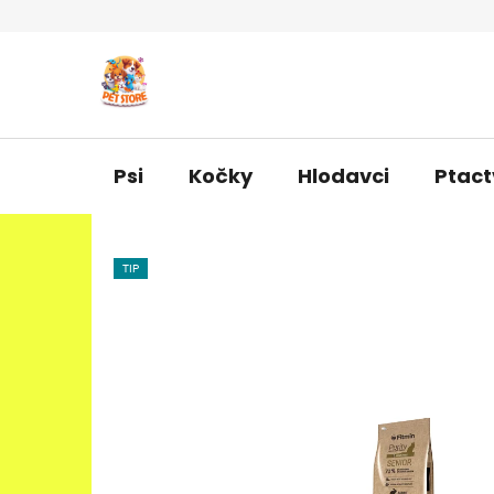
Přejít
na
obsah
Psi
Kočky
Hlodavci
Ptact
TIP