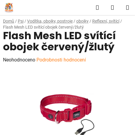
Přejít
Hledat
NÁKUP
na
obsah
KOŠÍK
Domů
/
Psi
/
Vodítka, obojky, postroje
/
obojky
/
Reflexní, svítící
/
Flash Mesh LED svítící obojek červený/žlutý
Flash Mesh LED svítící
obojek červený/žlutý
Průměrné
Neohodnoceno
Podrobnosti hodnocení
hodnocení
produktu
je
0,0
z
5
hvězdiček.