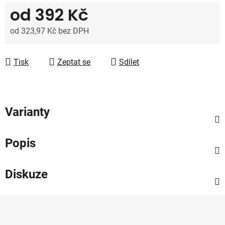
od
392 Kč
od
323,97 Kč
bez DPH
Měrná cena:
Tisk
Zeptat se
Sdílet
Varianty
Popis
Diskuze
Z
á