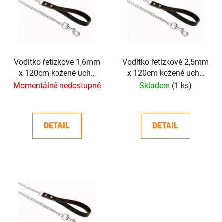
p
o
i
d
s
u
p
k
r
t
o
Vodítko řetízkové 1,6mm
Vodítko řetízkové 2,5mm
ů
x 120cm kožené ucho
x 120cm kožené ucho
d
černé
černé
Momentálně nedostupné
Skladem
(1 ks)
u
k
t
DETAIL
DETAIL
ů