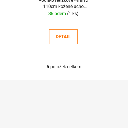
Vodítko řetízkové 4mm x
110cm kožené ucho
černé
Skladem
(1 ks)
DETAIL
5
položek celkem
O
v
l
Z
á
á
d
p
a
a
c
t
í
í
p
r