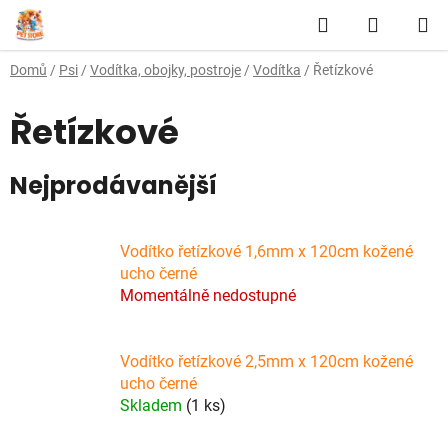
Přejít
Hledat
NÁKUP
na
obsah
KOŠÍK
Domů
/
Psi
/
Vodítka, obojky, postroje
/
Vodítka
/
Řetízkové
Řetízkové
Nejprodávanější
Vodítko řetízkové 1,6mm x 120cm kožené
ucho černé
Momentálně nedostupné
Vodítko řetízkové 2,5mm x 120cm kožené
ucho černé
Skladem
(1 ks)