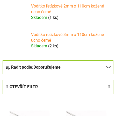
Vodítko řetízkové 2mm x 110cm kožené
ucho černé
Skladem
(1 ks)
Vodítko řetízkové 3mm x 110cm kožené
ucho černé
Skladem
(2 ks)
Ř
Řadit podle:
Doporučujeme
a
z
e
OTEVŘÍT FILTR
n
í
V
p
ý
r