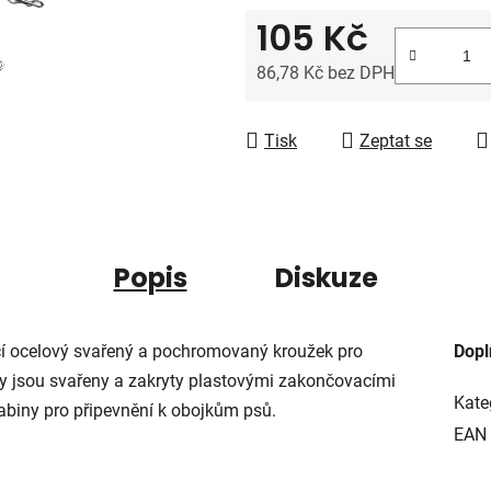
0,0
105 Kč
z
5
86,78 Kč bez DPH
hvězdiček.
Měrná cena:
Tisk
Zeptat se
Popis
Diskuze
cí ocelový svařený a pochromovaný kroužek pro
Dopl
ny jsou svařeny a zakryty plastovými zakončovacími
Kate
biny pro připevnění k obojkům psů.
EAN