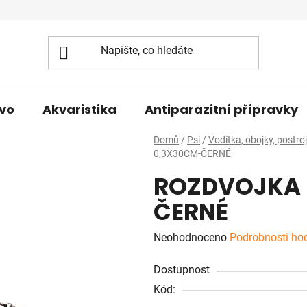
vo
Akvaristika
Antiparazitní přípravky
Domů
/
Psi
/
Vodítka, obojky, postro
0,3X30CM-ČERNÉ
ROZDVOJKA 
ČERNÉ
Průměrné
Neohodnoceno
Podrobnosti ho
hodnocení
Dostupnost
produktu
Kód:
je