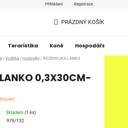
Přihlášení
Registrace
PRÁZDNÝ KOŠÍK
NÁKUPNÍ
KOŠÍK
Teraristika
Koně
Hospodářská zvířa
je
/
Vodítka
/
rozdvojky
/
ROZDVOJKA LANKO
LANKO 0,3X30CM-
dnocení
Skladem
(1 ks)
979/132