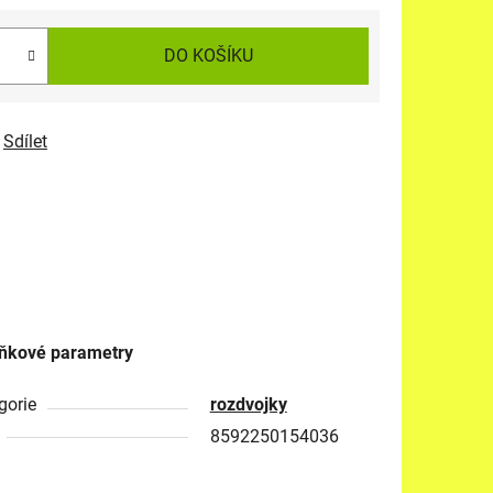
DO KOŠÍKU
Sdílet
ňkové parametry
gorie
rozdvojky
8592250154036