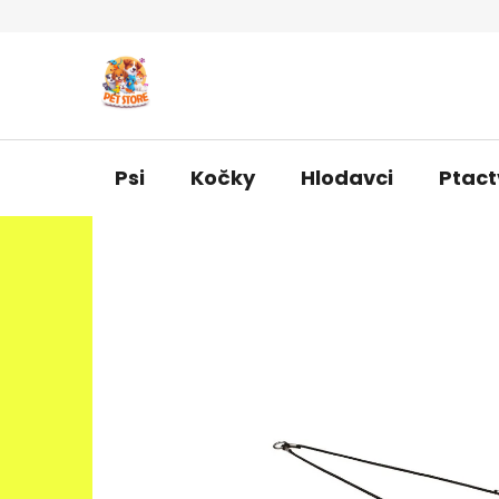
Přejít
na
obsah
Psi
Kočky
Hlodavci
Ptact