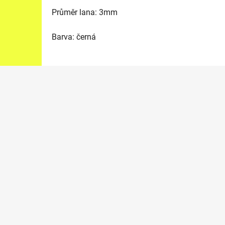
Průměr lana: 3mm
Barva: černá
Z
á
p
a
t
í