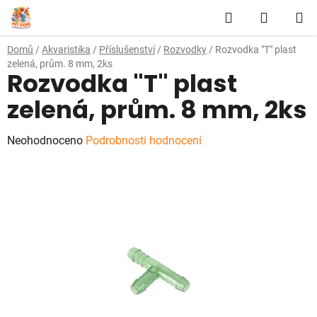
Přejít
Hledat
NÁKUP
na
obsah
KOŠÍK
Domů
/
Akvaristika
/
Příslušenství
/
Rozvodky
/
Rozvodka "T" plast
zelená, prům. 8 mm, 2ks
Rozvodka "T" plast
zelená, prům. 8 mm, 2ks
Průměrné
Neohodnoceno
Podrobnosti hodnocení
hodnocení
produktu
je
0,0
z
5
hvězdiček.