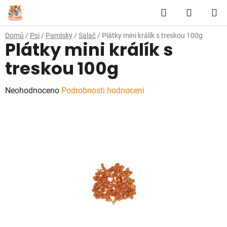
Přejít
Hledat
NÁKUP
na
obsah
KOŠÍK
Domů
/
Psi
/
Pamlsky
/
Salač
/
Plátky mini králík s treskou 100g
Plátky mini králík s
treskou 100g
Průměrné
Neohodnoceno
Podrobnosti hodnocení
hodnocení
produktu
je
0,0
z
5
hvězdiček.