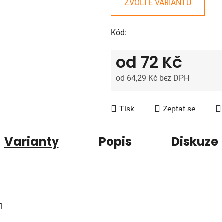
5
ZVOLTE VARIANTU
hvězdiček.
Kód:
od
72 Kč
od
64,29 Kč
bez DPH
Měrná cena:
Tisk
Zeptat se
Varianty
Popis
Diskuze
1