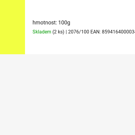
hmotnost: 100g
Skladem
(2 ks)
| 2076/100
EAN:
859416400003
Z
á
p
a
t
í