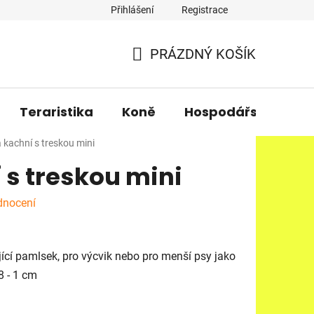
Přihlášení
Registrace
PRÁZDNÝ KOŠÍK
NÁKUPNÍ
KOŠÍK
Teraristika
Koně
Hospodářská zvířa
 kachní s treskou mini
 s treskou mini
dnocení
jící pamlsek, pro výcvik nebo pro menší psy jako
8 - 1 cm