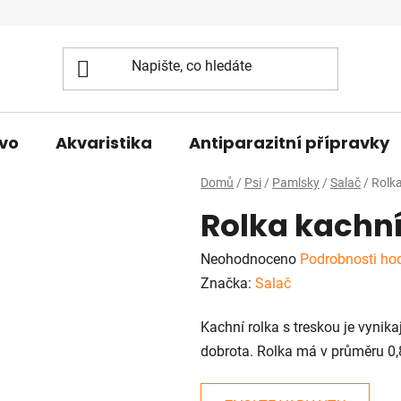
vo
Akvaristika
Antiparazitní přípravky
Domů
/
Psi
/
Pamlsky
/
Salač
/
Rolka
Rolka kachní
Průměrné
Neohodnoceno
Podrobnosti ho
hodnocení
Značka:
Salač
produktu
Kachní rolka s treskou je vynika
je
dobrota. Rolka má v průměru 0,
0,0
z