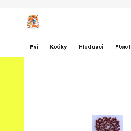
Přejít
na
obsah
Psi
Kočky
Hlodavci
Ptact