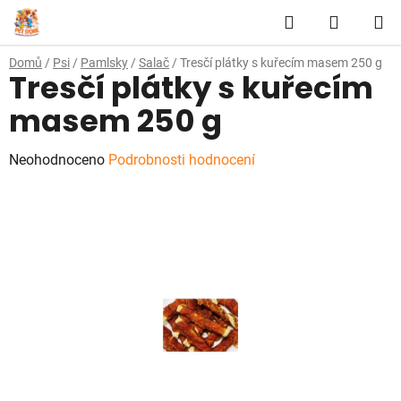
Přejít
Hledat
NÁKUP
na
obsah
KOŠÍK
Domů
/
Psi
/
Pamlsky
/
Salač
/
Tresčí plátky s kuřecím masem 250 g
Tresčí plátky s kuřecím
masem 250 g
Průměrné
Neohodnoceno
Podrobnosti hodnocení
hodnocení
produktu
je
0,0
z
5
hvězdiček.