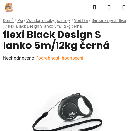
Přejít
Hledat
NÁKUP
na
obsah
KOŠÍK
Domů
/
Psi
/
Vodítka, obojky, postroje
/
Vodítka
/
Samonavíjecí ( flexi
)
/
flexi Black Design S lanko 5m/12kg černá
flexi Black Design S
lanko 5m/12kg černá
Průměrné
Neohodnoceno
Podrobnosti hodnocení
hodnocení
produktu
je
0,0
z
5
hvězdiček.