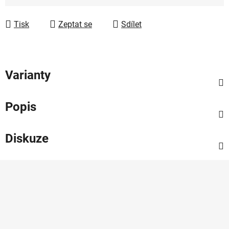
Měrná cena:
Tisk
Zeptat se
Sdílet
Varianty
Popis
Diskuze
Z
á
p
a
t