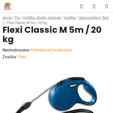
Přejít
Hledat
NÁKUP
na
obsah
KOŠÍK
Domů
/
Psi
/
Vodítka, obojky, postroje
/
Vodítka
/
Samonavíjecí ( flexi
)
/
Flexi Classic M 5m / 20 kg
Flexi Classic M 5m / 20
kg
Průměrné
Neohodnoceno
Podrobnosti hodnocení
hodnocení
Značka:
Flexi
produktu
je
0,0
z
5
hvězdiček.