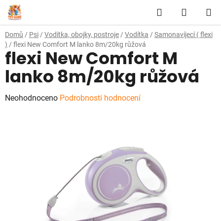
Přejít
Hledat
NÁKUP
na
obsah
KOŠÍK
Domů
/
Psi
/
Vodítka, obojky, postroje
/
Vodítka
/
Samonavíjecí ( flexi
)
/
flexi New Comfort M lanko 8m/20kg růžová
flexi New Comfort M
lanko 8m/20kg růžová
Průměrné
Neohodnoceno
Podrobnosti hodnocení
hodnocení
produktu
je
0,0
z
5
hvězdiček.