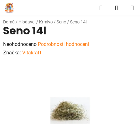
Přejít
Hledat
NÁKUP
na
obsah
KOŠÍK
Domů
/
Hlodavci
/
Krmivo
/
Seno
/
Seno 14l
Seno 14l
Průměrné
Neohodnoceno
Podrobnosti hodnocení
hodnocení
Značka:
Vitakraft
produktu
je
0,0
z
5
hvězdiček.