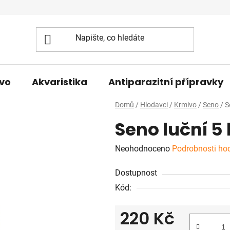
vo
Akvaristika
Antiparazitní přípravky
Domů
/
Hlodavci
/
Krmivo
/
Seno
/
S
Seno luční 5
Průměrné
Neohodnoceno
Podrobnosti ho
hodnocení
Dostupnost
produktu
Kód:
je
0,0
220 Kč
z