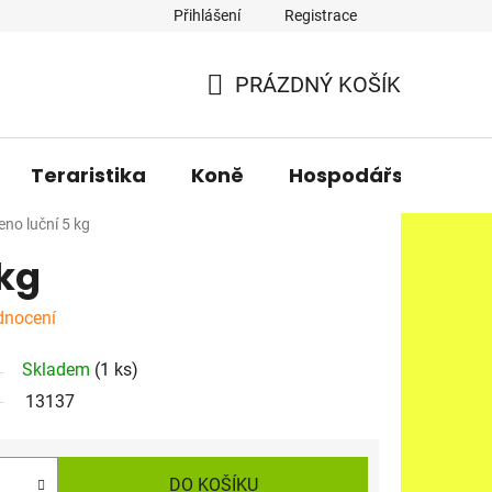
Přihlášení
Registrace
PRÁZDNÝ KOŠÍK
NÁKUPNÍ
KOŠÍK
Teraristika
Koně
Hospodářská zvířa
eno luční 5 kg
 kg
dnocení
Skladem
(1 ks)
13137
DO KOŠÍKU