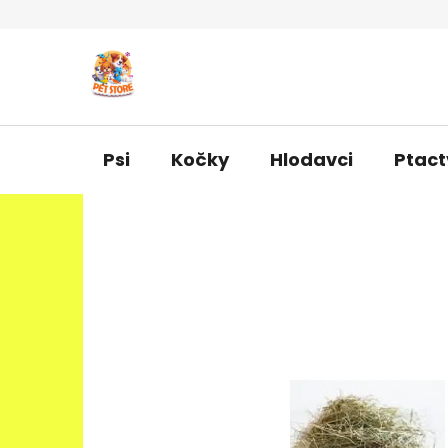
Přejít
na
obsah
Psi
Kočky
Hlodavci
Ptact