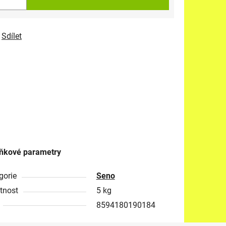
Sdílet
ňkové parametry
gorie
Seno
tnost
5 kg
8594180190184