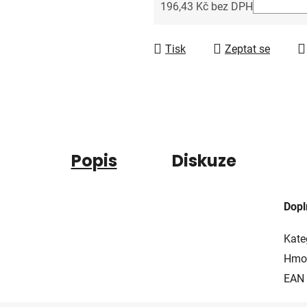
5
196,43 Kč bez DPH
hvězdiček.
Měrná cena:
Tisk
Zeptat se
Popis
Diskuze
Dopl
Kate
Hmo
EAN